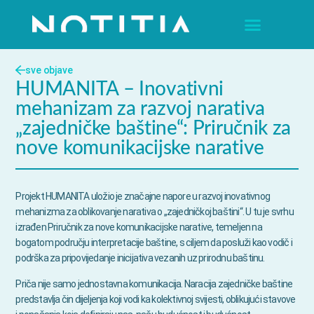
sve objave
HUMANITA – Inovativni
mehanizam za razvoj narativa
„zajedničke baštine“: Priručnik za
nove komunikacijske narative
Projekt HUMANITA uložio je značajne napore u razvoj inovativnog
mehanizma za oblikovanje narativa o „zajedničkoj baštini“. U tu je svrhu
izrađen Priručnik za nove komunikacijske narative, temeljen na
bogatom području interpretacije baštine, s ciljem da posluži kao vodič i
podrška za pripovijedanje inicijativa vezanih uz prirodnu baštinu.
Priča nije samo jednostavna komunikacija. Naracija zajedničke baštine
predstavlja čin dijeljenja koji vodi ka kolektivnoj svijesti, oblikujući stavove