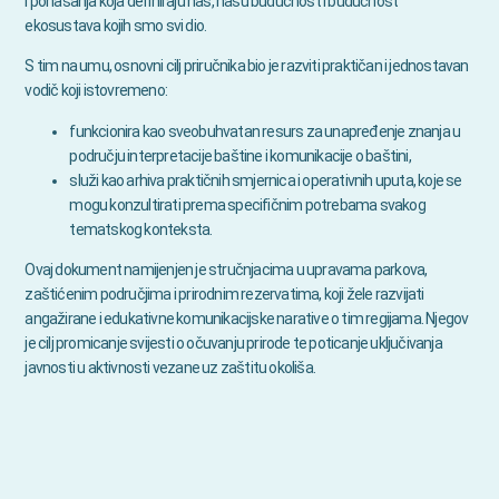
i ponašanja koja definiraju nas, našu budućnost i budućnost
ekosustava kojih smo svi dio.
S tim na umu, osnovni cilj priručnika bio je razviti praktičan i jednostavan
vodič koji istovremeno:
funkcionira kao sveobuhvatan resurs za unapređenje znanja u
području interpretacije baštine i komunikacije o baštini,
služi kao arhiva praktičnih smjernica i operativnih uputa, koje se
mogu konzultirati prema specifičnim potrebama svakog
tematskog konteksta.
Ovaj dokument namijenjen je stručnjacima u upravama parkova,
zaštićenim područjima i prirodnim rezervatima, koji žele razvijati
angažirane i edukativne komunikacijske narative o tim regijama. Njegov
je cilj promicanje svijesti o očuvanju prirode te poticanje uključivanja
javnosti u aktivnosti vezane uz zaštitu okoliša.