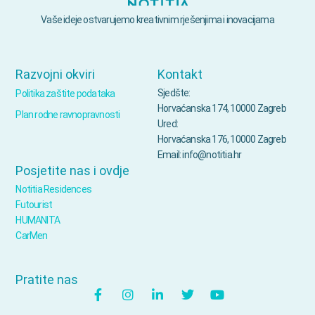
Vaše ideje ostvarujemo kreativnim rješenjima i inovacijama
Razvojni okviri
Kontakt
Sjedšte:
Politika zaštite podataka
Horvaćanska 174, 10000 Zagreb
Plan rodne ravnopravnosti
Ured:
Horvaćanska 176, 10000 Zagreb
Email: info@notitia.hr
Posjetite nas i ovdje
Notitia Residences
Futourist
HUMANITA
CarMen
Pratite nas